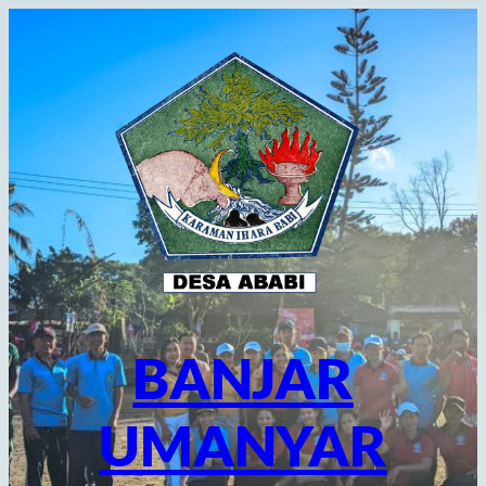
Lewati
ke
konten
BANJAR
UMANYAR