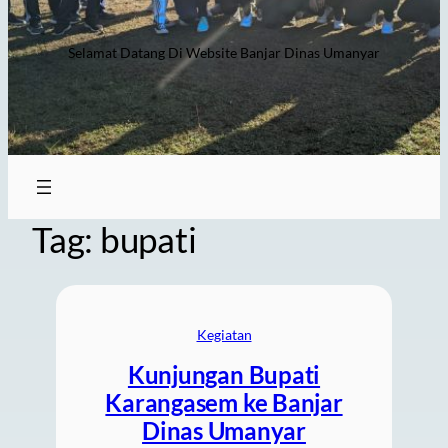
Selamat Datang Di Website Banjar Dinas Umanyar
Tag:
bupati
Kegiatan
Kunjungan Bupati
Karangasem ke Banjar
Dinas Umanyar