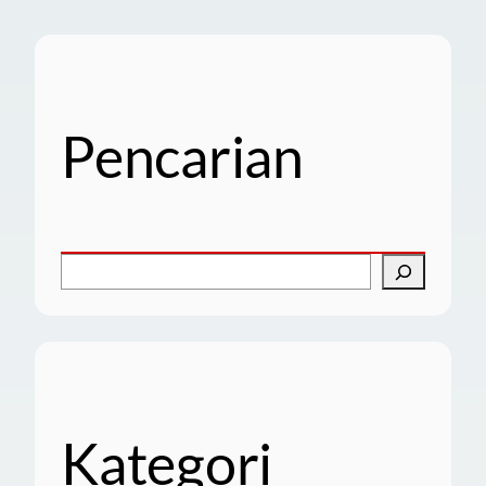
Pencarian
C
a
r
i
Kategori