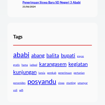
Penerimaan Siswa Baru SD Negeri 3 Ababi
21/06/2024
Tags
ababi
abang
balita
bupati
gayas
karangasem
kegiatan
gratis
hama
jadwal
kunjungan
lansia
pemkab
penerimaan
pertanian
posyandu
porsenides
siswa
stunting
umanyar
voli
wifi